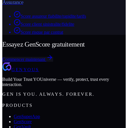
Assurance
Score assureur fiabilite/rapidite/tarifs
Score client sinistralite/fidelite
Score risque par contrat
Essayez GenScore gratuitement
Commencer maintenant
GENYOUS
Build Your Trust YOUniverse — verify, protect, trust every
interaction.
GEN IS YOU. ALWAYS. FOREVER.
PRODUCTS
GenSuperApp
GenScore
GenVault