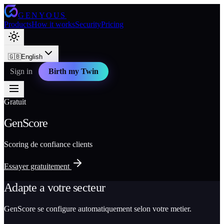
GENYOUS
Products
How it works
Security
Pricing
🇬🇧
English
Sign in
Birth my Twin
Gratuit
GenScore
Scoring de confiance clients
Essayer gratuitement
Adapte a votre secteur
GenScore se configure automatiquement selon votre metier.