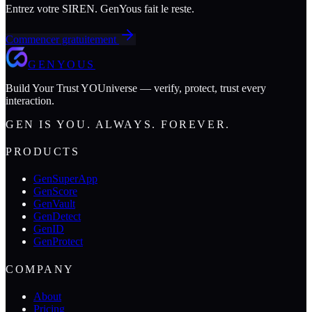
Entrez votre SIREN. GenYous fait le reste.
Commencer gratuitement
GENYOUS
Build Your Trust YOUniverse — verify, protect, trust every
interaction.
GEN IS YOU. ALWAYS. FOREVER.
PRODUCTS
GenSuperApp
GenScore
GenVault
GenDetect
GenID
GenProtect
COMPANY
About
Pricing