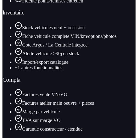
Fidelite points/remises entretien
Inventaire
Stock vehicules neuf + occasion
Fiche vehicule complete VIN/km/options/photos
Cote Argus / La Centrale integree
Alerte vehicule >90j en stock
Import/export catalogue
+
1
autres fonctionnalites
Compta
Factures vente VN/VO
Factures atelier main oeuvre + pieces
Marge par vehicule
TVA sur marge VO
Garantie constructeur / etendue