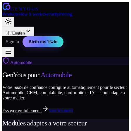
GENYOUS
Products
How it works
Security
Pricing
🇬🇧
English
Sign in
Birth my Twin
Automobile
GenYous pour
Automobile
Votre SaaS de confiance configure automatiquement pour le secteur
Automobile. CRM, comptabilite, conformite et IA — tout adapte a
votre metier.
Essayer gratuitement
Voir les tarifs
Modules adaptes a votre secteur