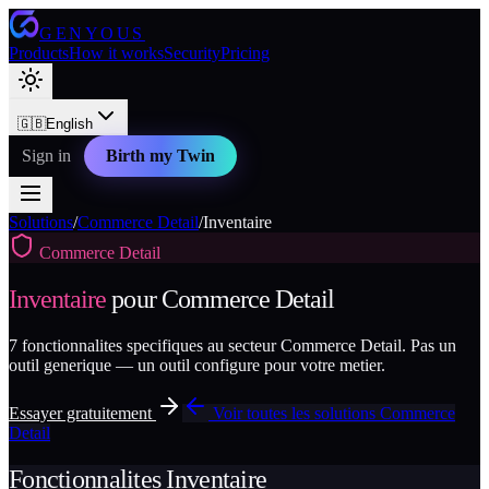
GENYOUS
Products
How it works
Security
Pricing
🇬🇧
English
Sign in
Birth my Twin
Solutions
/
Commerce Detail
/
Inventaire
Commerce Detail
Inventaire
pour
Commerce Detail
7
fonctionnalites specifiques au secteur
Commerce Detail
. Pas un
outil generique — un outil configure pour votre metier.
Essayer gratuitement
Voir toutes les solutions
Commerce
Detail
Fonctionnalites
Inventaire