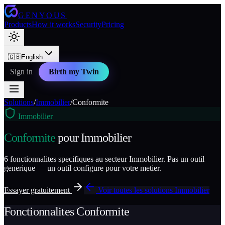
GENYOUS
Products
How it works
Security
Pricing
🇬🇧
English
Sign in
Birth my Twin
Solutions
/
Immobilier
/
Conformite
Immobilier
Conformite
pour
Immobilier
6
fonctionnalites specifiques au secteur
Immobilier
. Pas un outil
generique — un outil configure pour votre metier.
Essayer gratuitement
Voir toutes les solutions
Immobilier
Fonctionnalites
Conformite