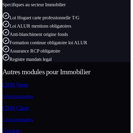
Specifiques au secteur
Immobilier
Loi Hoguet carte professionnelle T/G
Loi ALUR mentions obligatoires
Anti-blanchiment origine fonds
Formation continue obligatoire loi ALUR
Assurance RCP obligatoire
Registre mandats legal
Autres modules pour
Immobilier
CRM Vente
5
fonctionnalites
CRM Client
5
fonctionnalites
Compta