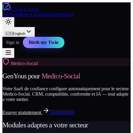
GENYOUS
Products
How it works
Security
Pricing
🇬🇧
English
Sign in
Birth my Twin
Medico-Social
GenYous pour
Medico-Social
Votre SaaS de confiance configure automatiquement pour le secteur
Medico-Social. CRM, comptabilite, conformite et IA — tout adapte
a votre metier.
Essayer gratuitement
Voir les tarifs
Modules adaptes a votre secteur