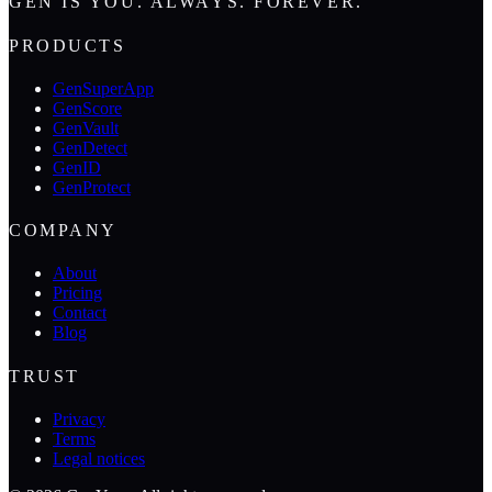
GEN IS YOU. ALWAYS. FOREVER.
PRODUCTS
GenSuperApp
GenScore
GenVault
GenDetect
GenID
GenProtect
COMPANY
About
Pricing
Contact
Blog
TRUST
Privacy
Terms
Legal notices