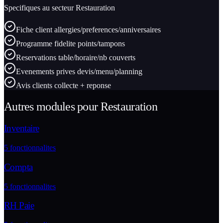
Specifiques au secteur
Restauration
Fiche client allergies/preferences/anniversaires
Programme fidelite points/tampons
Reservations table/horaire/nb couverts
Evenements prives devis/menu/planning
Avis clients collecte + reponse
Autres modules pour
Restauration
Inventaire
5
fonctionnalites
Compta
5
fonctionnalites
RH Paie