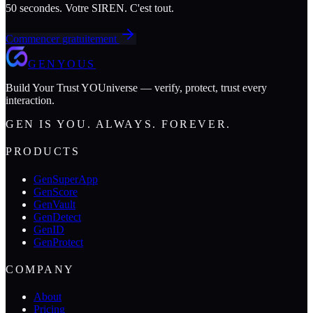
50 secondes. Votre SIREN. C'est tout.
Commencer gratuitement
GENYOUS
Build Your Trust YOUniverse — verify, protect, trust every
interaction.
GEN IS YOU. ALWAYS. FOREVER.
PRODUCTS
GenSuperApp
GenScore
GenVault
GenDetect
GenID
GenProtect
COMPANY
About
Pricing