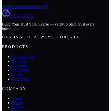
Commencer gratuitement
GENYOUS
Build Your Trust YOUniverse — verify, protect, trust every
interaction.
GEN IS YOU. ALWAYS. FOREVER.
PRODUCTS
GenSuperApp
GenScore
GenVault
GenDetect
GenID
GenProtect
COMPANY
About
Pricing
Contact