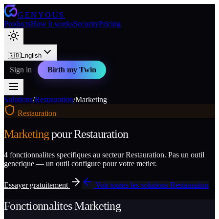
GENYOUS
Products
How it works
Security
Pricing
🇬🇧
English
Sign in
Birth my Twin
Solutions
/
Restauration
/
Marketing
Restauration
Marketing
pour
Restauration
4
fonctionnalites specifiques au secteur
Restauration
. Pas un outil
generique — un outil configure pour votre metier.
Essayer gratuitement
Voir toutes les solutions
Restauration
Fonctionnalites
Marketing