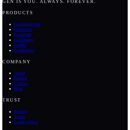
GEN IS YOU. ALWAYS. FOREVER.
PRODUCTS
GenSuperApp
GenScore
GenVault
GenDetect
GenID
GenProtect
COMPANY
About
Pricing
Contact
Blog
TRUST
Privacy
Terms
Legal notices