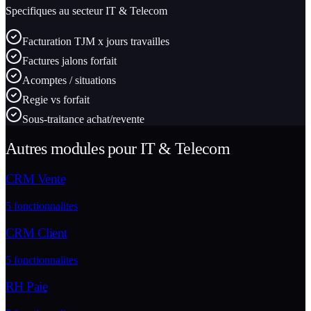
Specifiques au secteur
IT & Telecom
Facturation TJM x jours travailles
Factures jalons forfait
Acomptes / situations
Regie vs forfait
Sous-traitance achat/revente
Autres modules pour
IT & Telecom
CRM Vente
5
fonctionnalites
CRM Client
5
fonctionnalites
RH Paie