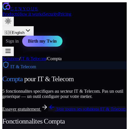
GENYOUS
Products
How it works
Security
Pricing
🇬🇧
English
Sign in
Birth my Twin
Solutions
/
IT & Telecom
/
Compta
IT & Telecom
Compta
pour
IT & Telecom
5
fonctionnalites specifiques au secteur
IT & Telecom
. Pas un outil
generique — un outil configure pour votre metier.
Essayer gratuitement
Voir toutes les solutions
IT & Telecom
Fonctionnalites
Compta