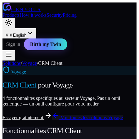
GENYOUS
Products
How it works
Security
Pricing
🇬🇧
English
Sign in
Birth my Twin
Solutions
/
Voyage
/
CRM Client
Voyage
CRM Client
pour
Voyage
4
fonctionnalites specifiques au secteur
Voyage
. Pas un outil
generique — un outil configure pour votre metier.
Essayer gratuitement
Voir toutes les solutions
Voyage
Fonctionnalites
CRM Client