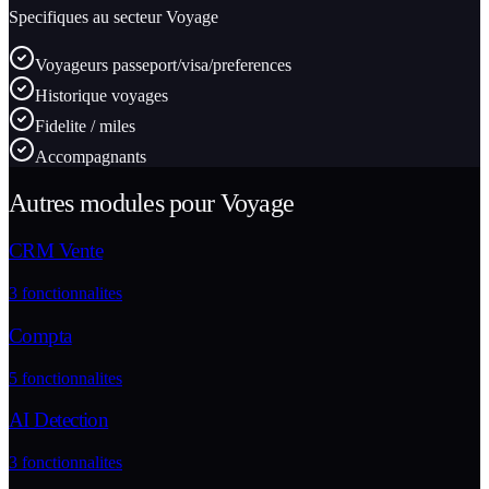
Specifiques au secteur
Voyage
Voyageurs passeport/visa/preferences
Historique voyages
Fidelite / miles
Accompagnants
Autres modules pour
Voyage
CRM Vente
3
fonctionnalites
Compta
5
fonctionnalites
AI Detection
3
fonctionnalites