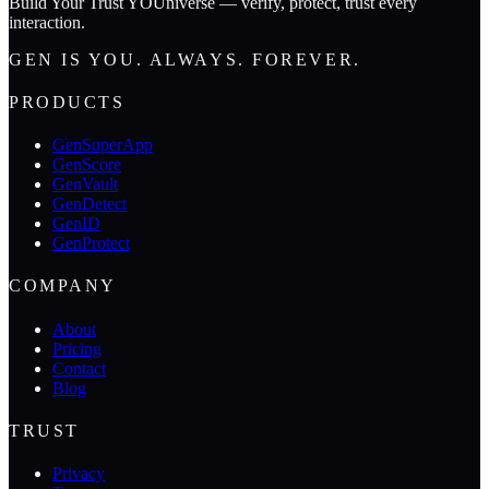
Build Your Trust YOUniverse — verify, protect, trust every
interaction.
GEN IS YOU. ALWAYS. FOREVER.
PRODUCTS
GenSuperApp
GenScore
GenVault
GenDetect
GenID
GenProtect
COMPANY
About
Pricing
Contact
Blog
TRUST
Privacy