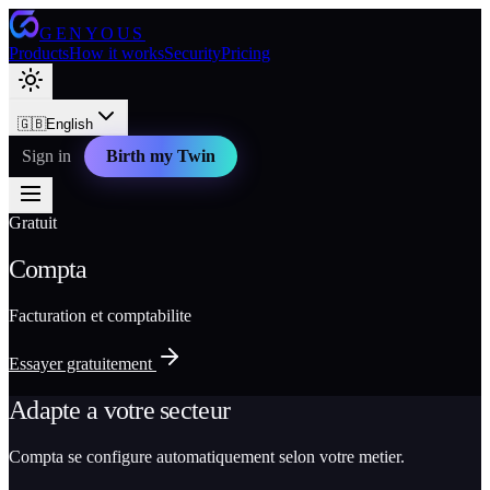
GENYOUS
Products
How it works
Security
Pricing
🇬🇧
English
Sign in
Birth my Twin
Gratuit
Compta
Facturation et comptabilite
Essayer gratuitement
Adapte a votre secteur
Compta se configure automatiquement selon votre metier.