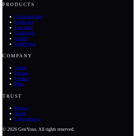
PRODUCTS
GenSuperApp
GenScore
GenVault
GenDetect
GenID
GenProtect
COMPANY
About
Pricing
Contact
Blog
TRUST
Privacy
Terms
Legal notices
©
2026
GenYous
.
All rights reserved.