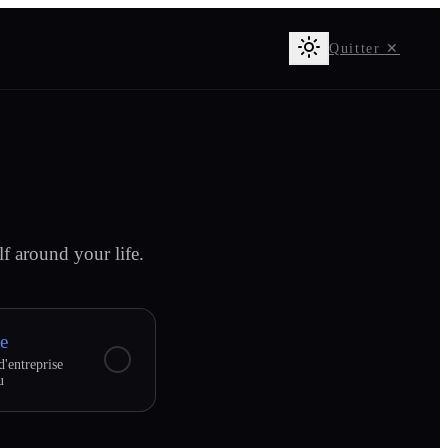
Quitter ✕
f around your life.
e
entreprise
u