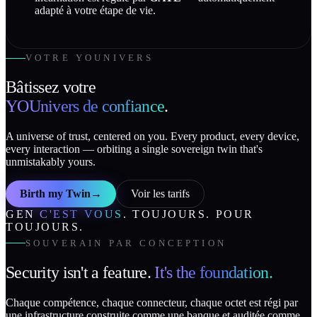
adapté à votre étape de vie.
VOTRE YOUNIVERS
Bâtissez votre
YOUnivers de confiance
.
A universe of trust, centered on you. Every product, every device,
every interaction — orbiting a single sovereign twin that's
unmistakably yours.
Birth my Twin
→
Voir les tarifs
GEN
C'EST VOUS
. TOUJOURS. POUR
TOUJOURS.
SOUVERAIN PAR CONCEPTION
Security isn't a feature.
It's the foundation.
Chaque compétence, chaque connecteur, chaque octet est régi par
une infrastructure construite comme une banque et auditée comme