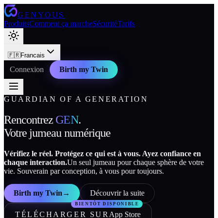
GENYOUS
Produits
Comment ça marche
Sécurité
Tarifs
🇫🇷
Francais
Connexion
Birth my Twin
GUARDIAN OF A GENERATION
Rencontrez
GEN
.
Votre jumeau numérique
Vérifiez le réel. Protégez ce qui est à vous. Ayez confiance en
chaque interaction.
Un seul jumeau pour chaque sphère de votre
vie. Souverain par conception, à vous pour toujours.
Birth my Twin
→
Découvrir la suite
BIENTÔT DISPONIBLE
TÉLÉCHARGER SUR
App Store