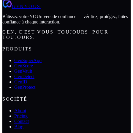
GENYOUS
Bâtissez votre YOUnivers de confiance — vérifiez, protégez, faites
confiance à chaque interaction.
GEN, C'EST VOUS. TOUJOURS. POUR
TOUJOURS.
PRODUITS
GenSuperApp
GenScore
GenVault
GenDetect
GenID
GenProtect
SOCIÉTÉ
About
Pricing
Contact
Blog