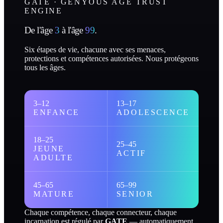
GATE · GENYOUS AGE TRUST
ENGINE
De l'âge
3
à l'âge
99
.
Six étapes de vie, chacune avec ses menaces,
protections et compétences autorisées. Nous protégeons
tous les âges.
3–12
13–17
ENFANCE
ADOLESCENCE
18–25
25–45
JEUNE
ACTIF
ADULTE
45–65
65–99
MATURE
SENIOR
Chaque compétence, chaque connecteur, chaque
incarnation est régulé par
GATE
— automatiquement