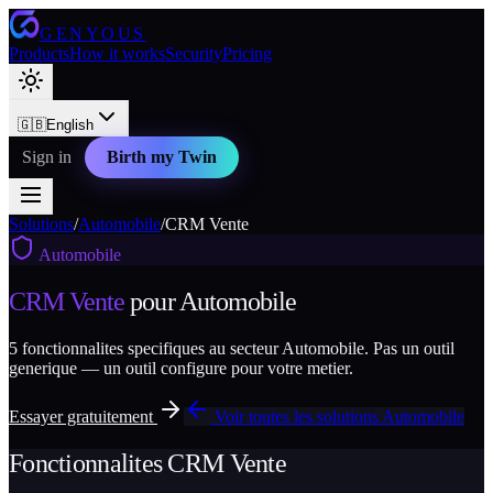
GENYOUS
Products
How it works
Security
Pricing
🇬🇧
English
Sign in
Birth my Twin
Solutions
/
Automobile
/
CRM Vente
Automobile
CRM Vente
pour
Automobile
5
fonctionnalites specifiques au secteur
Automobile
. Pas un outil
generique — un outil configure pour votre metier.
Essayer gratuitement
Voir toutes les solutions
Automobile
Fonctionnalites
CRM Vente