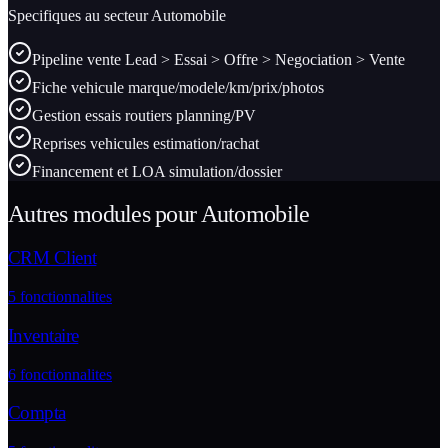
Specifiques au secteur
Automobile
Pipeline vente Lead > Essai > Offre > Negociation > Vente
Fiche vehicule marque/modele/km/prix/photos
Gestion essais routiers planning/PV
Reprises vehicules estimation/rachat
Financement et LOA simulation/dossier
Autres modules pour
Automobile
CRM Client
5
fonctionnalites
Inventaire
6
fonctionnalites
Compta