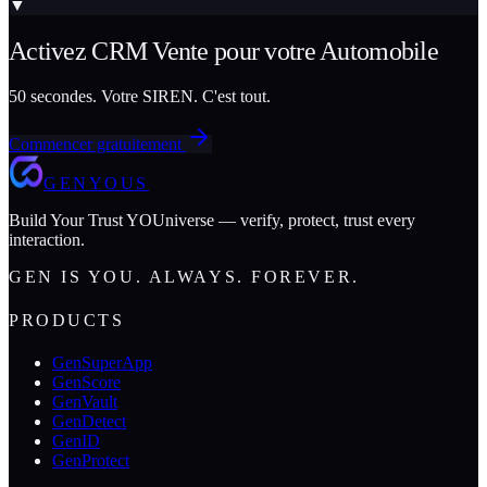
▼
Activez
CRM Vente
pour votre
Automobile
50 secondes. Votre SIREN. C'est tout.
Commencer gratuitement
GENYOUS
Build Your Trust YOUniverse — verify, protect, trust every
interaction.
GEN IS YOU. ALWAYS. FOREVER.
PRODUCTS
GenSuperApp
GenScore
GenVault
GenDetect
GenID
GenProtect