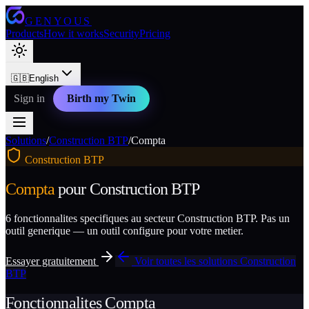
GENYOUS
Products
How it works
Security
Pricing
🇬🇧
English
Sign in
Birth my Twin
Solutions
/
Construction BTP
/
Compta
Construction BTP
Compta
pour
Construction BTP
6
fonctionnalites specifiques au secteur
Construction BTP
. Pas un
outil generique — un outil configure pour votre metier.
Essayer gratuitement
Voir toutes les solutions
Construction
BTP
Fonctionnalites
Compta