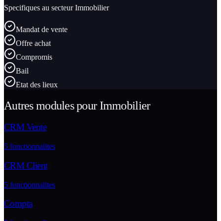
Specifiques au secteur
Immobilier
Mandat de vente
Offre achat
Compromis
Bail
Etat des lieux
Autres modules pour
Immobilier
CRM Vente
5
fonctionnalites
CRM Client
5
fonctionnalites
Compta