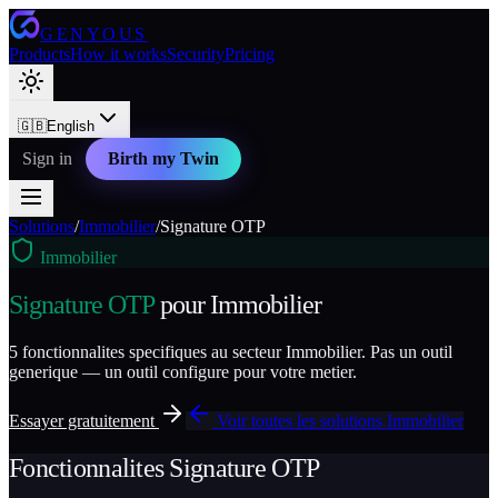
GENYOUS
Products
How it works
Security
Pricing
🇬🇧
English
Sign in
Birth my Twin
Solutions
/
Immobilier
/
Signature OTP
Immobilier
Signature OTP
pour
Immobilier
5
fonctionnalites specifiques au secteur
Immobilier
. Pas un outil
generique — un outil configure pour votre metier.
Essayer gratuitement
Voir toutes les solutions
Immobilier
Fonctionnalites
Signature OTP