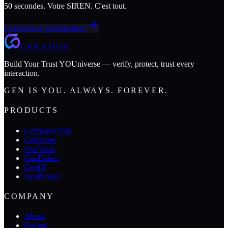
50 secondes. Votre SIREN. C'est tout.
Commencer gratuitement
GENYOUS
Build Your Trust YOUniverse — verify, protect, trust every
interaction.
GEN IS YOU. ALWAYS. FOREVER.
PRODUCTS
GenSuperApp
GenScore
GenVault
GenDetect
GenID
GenProtect
COMPANY
About
Pricing