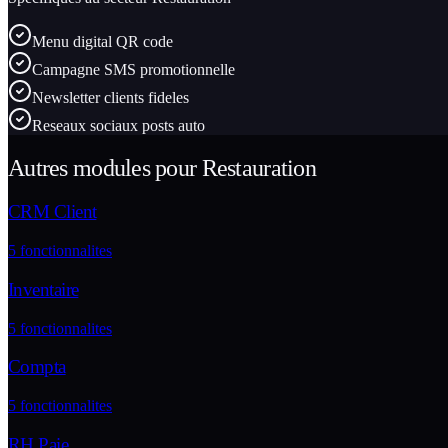
Menu digital QR code
Campagne SMS promotionnelle
Newsletter clients fideles
Reseaux sociaux posts auto
Autres modules pour
Restauration
CRM Client
5
fonctionnalites
Inventaire
5
fonctionnalites
Compta
5
fonctionnalites
RH Paie