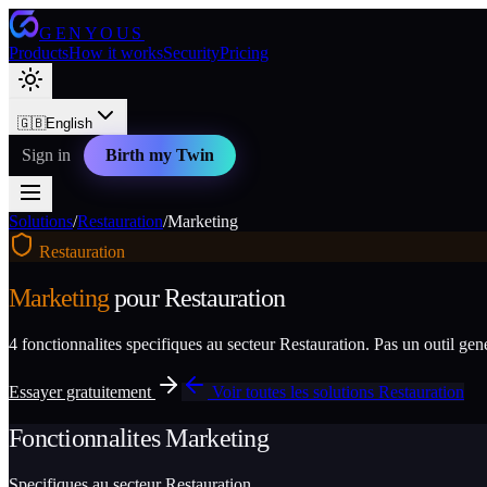
GENYOUS
Products
How it works
Security
Pricing
🇬🇧
English
Sign in
Birth my Twin
Solutions
/
Restauration
/
Marketing
Restauration
Marketing
pour
Restauration
4
fonctionnalites specifiques au secteur
Restauration
. Pas un outil ge
Essayer gratuitement
Voir toutes les solutions
Restauration
Fonctionnalites
Marketing
Specifiques au secteur
Restauration