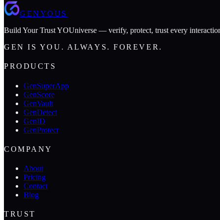
GENYOUS
Build Your Trust YOUniverse — verify, protect, trust every interactio
GEN IS YOU. ALWAYS. FOREVER.
PRODUCTS
GenSuperApp
GenScore
GenVault
GenDetect
GenID
GenProtect
COMPANY
About
Pricing
Contact
Blog
TRUST