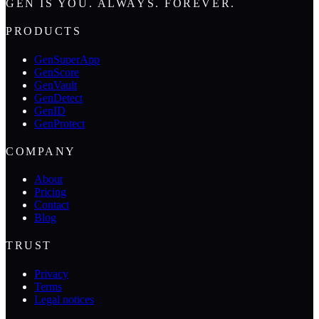
GEN IS YOU. ALWAYS. FOREVER.
PRODUCTS
GenSuperApp
GenScore
GenVault
GenDetect
GenID
GenProtect
COMPANY
About
Pricing
Contact
Blog
TRUST
Privacy
Terms
Legal notices