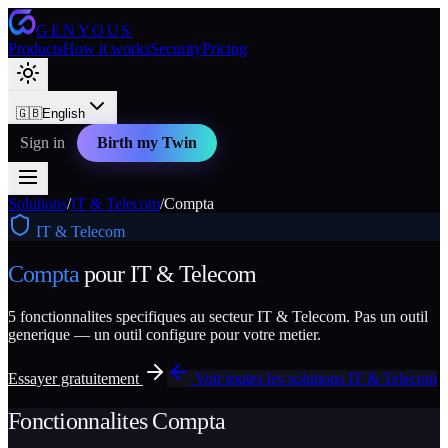
GENYOUS
Products
How it works
Security
Pricing
🇬🇧
English
Sign in
Birth my Twin
Solutions
/
IT & Telecom
/
Compta
IT & Telecom
Compta
pour
IT & Telecom
5
fonctionnalites specifiques au secteur
IT & Telecom
. Pas un outil
generique — un outil configure pour votre metier.
Essayer gratuitement
Voir toutes les solutions
IT & Telecom
Fonctionnalites
Compta