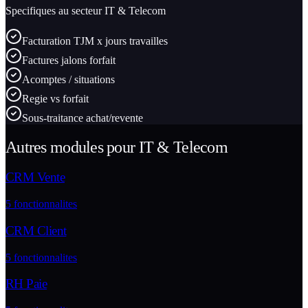
Specifiques au secteur
IT & Telecom
Facturation TJM x jours travailles
Factures jalons forfait
Acomptes / situations
Regie vs forfait
Sous-traitance achat/revente
Autres modules pour
IT & Telecom
CRM Vente
5
fonctionnalites
CRM Client
5
fonctionnalites
RH Paie