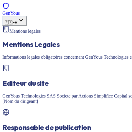
GenYous
🇫🇷
FR
Mentions legales
Mentions Legales
Informations legales obligatoires concernant GenYous Technologies et
Editeur du site
GenYous Technologies SAS Societe par Actions Simplifiee Capital soci
[Nom du dirigeant]
Responsable de publication