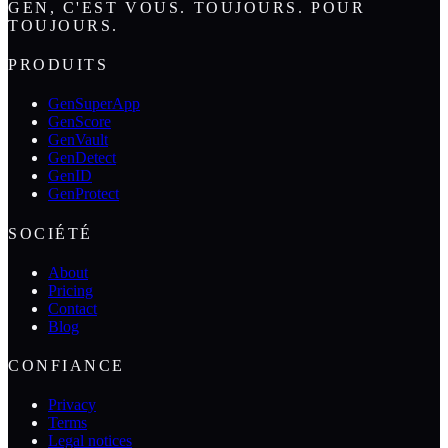
GEN, C'EST VOUS. TOUJOURS. POUR
TOUJOURS.
PRODUITS
GenSuperApp
GenScore
GenVault
GenDetect
GenID
GenProtect
SOCIÉTÉ
About
Pricing
Contact
Blog
CONFIANCE
Privacy
Terms
Legal notices