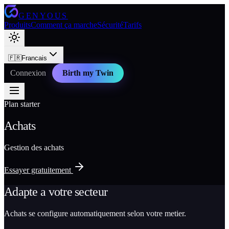
GENYOUS
Produits
Comment ça marche
Sécurité
Tarifs
🇫🇷
Francais
Connexion
Birth my Twin
Plan starter
Achats
Gestion des achats
Essayer gratuitement
Adapte a votre secteur
Achats se configure automatiquement selon votre metier.