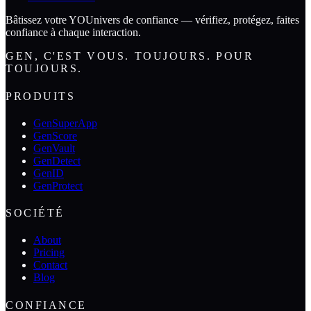
Bâtissez votre YOUnivers de confiance — vérifiez, protégez, faites
confiance à chaque interaction.
GEN, C'EST VOUS. TOUJOURS. POUR
TOUJOURS.
PRODUITS
GenSuperApp
GenScore
GenVault
GenDetect
GenID
GenProtect
SOCIÉTÉ
About
Pricing
Contact
Blog
CONFIANCE