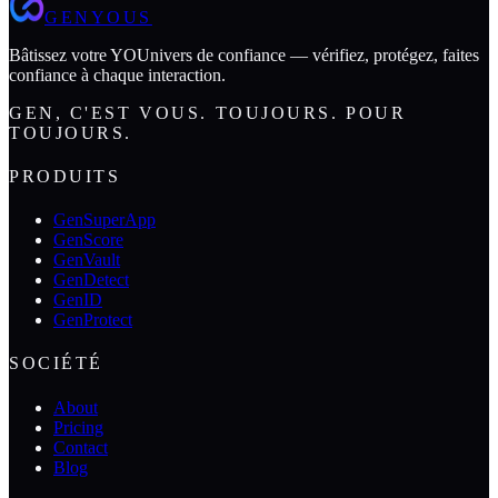
GENYOUS
Bâtissez votre YOUnivers de confiance — vérifiez, protégez, faites
confiance à chaque interaction.
GEN, C'EST VOUS. TOUJOURS. POUR
TOUJOURS.
PRODUITS
GenSuperApp
GenScore
GenVault
GenDetect
GenID
GenProtect
SOCIÉTÉ
About
Pricing
Contact
Blog