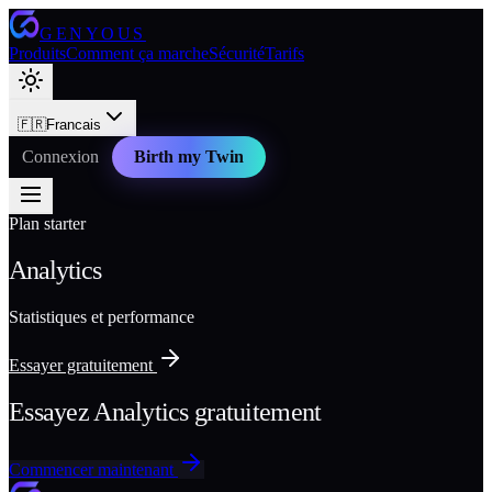
GENYOUS
Produits
Comment ça marche
Sécurité
Tarifs
🇫🇷
Francais
Connexion
Birth my Twin
Plan starter
Analytics
Statistiques et performance
Essayer gratuitement
Essayez Analytics gratuitement
Commencer maintenant