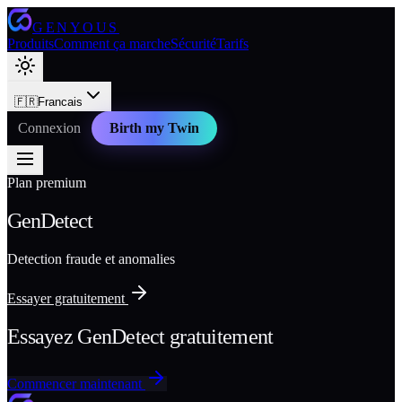
GENYOUS
Produits
Comment ça marche
Sécurité
Tarifs
🇫🇷
Francais
Connexion
Birth my Twin
Plan premium
GenDetect
Detection fraude et anomalies
Essayer gratuitement
Essayez GenDetect gratuitement
Commencer maintenant