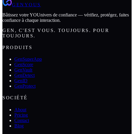
GENYOUS
Bâtissez votre YOUnivers de confiance — vérifiez, protégez, faites
confiance à chaque interaction.
GEN, C'EST VOUS. TOUJOURS. POUR
TOUJOURS.
PRODUITS
GenSuperApp
GenScore
GenVault
GenDetect
GenID
GenProtect
SOCIÉTÉ
About
Pricing
Contact
Blog