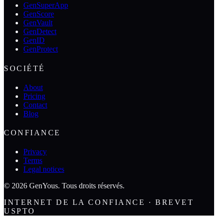
GenSuperApp
GenScore
GenVault
GenDetect
GenID
GenProtect
SOCIÉTÉ
About
Pricing
Contact
Blog
CONFIANCE
Privacy
Terms
Legal notices
©
2026
GenYous
.
Tous droits réservés.
INTERNET DE LA CONFIANCE · BREVET
USPTO