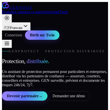
GENYOUS
Produits
Comment ça marche
Sécurité
Tarifs
🇫🇷
Francais
Connexion
Birth my Twin
GENPROTECT · PROTECTION DISTRIBUÉE
Protection,
distribuée.
Un assistant de protection permanent pour particuliers et entreprises,
distribué via les partenaires de confiance — assureurs, courtiers,
conseillers et entreprises. GEN surveille, prévient et documente les
risques 24h/24, 7j/7.
Devenir partenaire
→
Demander une démo