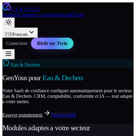
GENYOUS
Produits
Comment ça marche
Sécurité
Tarifs
🇫🇷
Francais
Connexion
Birth my Twin
Eau & Dechets
GenYous pour
Eau & Dechets
Votre SaaS de confiance configure automatiquement pour le secteur
Eau & Dechets. CRM, comptabilite, conformite et IA — tout adapte
a votre metier.
Essayer gratuitement
Voir les tarifs
Modules adaptes a votre secteur