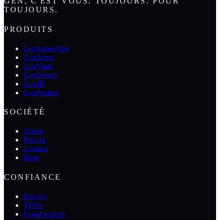
GEN, C'EST VOUS. TOUJOURS. POUR
TOUJOURS.
PRODUITS
GenSuperApp
GenScore
GenVault
GenDetect
GenID
GenProtect
SOCIÉTÉ
About
Pricing
Contact
Blog
CONFIANCE
Privacy
Terms
Legal notices