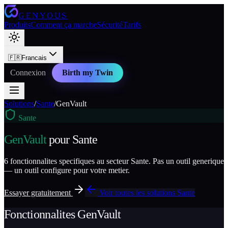
GENYOUS
Produits
Comment ça marche
Sécurité
Tarifs
🇫🇷
Francais
Connexion
Birth my Twin
Solutions
/
Sante
/
GenVault
Sante
GenVault
pour
Sante
6
fonctionnalites specifiques au secteur
Sante
. Pas un outil generique
— un outil configure pour votre metier.
Essayer gratuitement
Voir toutes les solutions
Sante
Fonctionnalites
GenVault