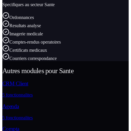
Specifiques au secteur
Sante
Ordonnances
Resultats analyse
Imagerie medicale
Comptes-rendus operatoires
Certificats medicaux
Courriers correspondance
Autres modules pour
Sante
CRM Client
5
fonctionnalites
Agenda
5
fonctionnalites
Compta