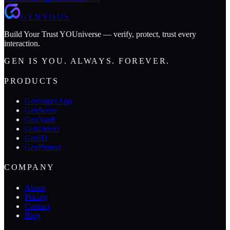
GENYOUS
Build Your Trust YOUniverse — verify, protect, trust every
interaction.
GEN IS YOU. ALWAYS. FOREVER.
PRODUCTS
GenSuperApp
GenScore
GenVault
GenDetect
GenID
GenProtect
COMPANY
About
Pricing
Contact
Blog