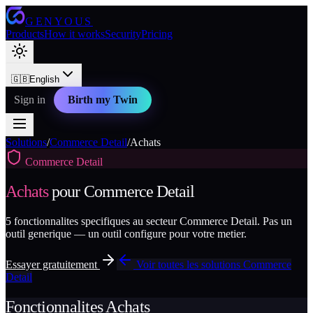
GENYOUS
Products
How it works
Security
Pricing
🇬🇧
English
Sign in
Birth my Twin
Solutions
/
Commerce Detail
/
Achats
Commerce Detail
Achats
pour
Commerce Detail
5
fonctionnalites specifiques au secteur
Commerce Detail
. Pas un
outil generique — un outil configure pour votre metier.
Essayer gratuitement
Voir toutes les solutions
Commerce
Detail
Fonctionnalites
Achats