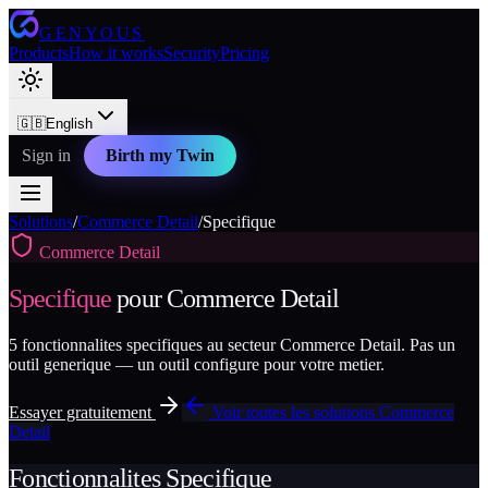
GENYOUS
Products
How it works
Security
Pricing
🇬🇧
English
Sign in
Birth my Twin
Solutions
/
Commerce Detail
/
Specifique
Commerce Detail
Specifique
pour
Commerce Detail
5
fonctionnalites specifiques au secteur
Commerce Detail
. Pas un
outil generique — un outil configure pour votre metier.
Essayer gratuitement
Voir toutes les solutions
Commerce
Detail
Fonctionnalites
Specifique