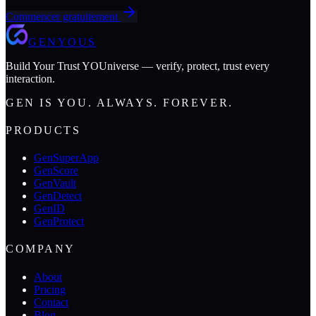
Commencer gratuitement
GENYOUS
Build Your Trust YOUniverse — verify, protect, trust every
interaction.
GEN IS YOU. ALWAYS. FOREVER.
PRODUCTS
GenSuperApp
GenScore
GenVault
GenDetect
GenID
GenProtect
COMPANY
About
Pricing
Contact
Blog