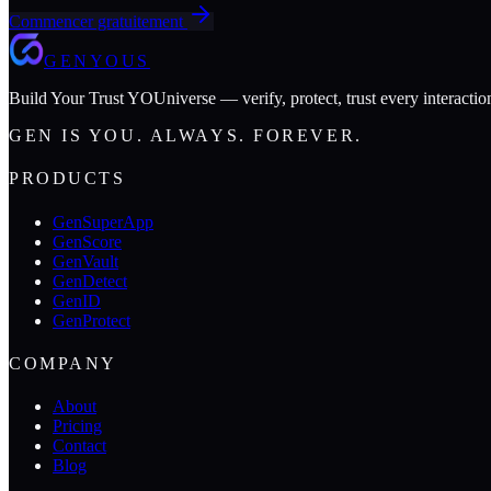
Commencer gratuitement
GENYOUS
Build Your Trust YOUniverse — verify, protect, trust every interactio
GEN IS YOU. ALWAYS. FOREVER.
PRODUCTS
GenSuperApp
GenScore
GenVault
GenDetect
GenID
GenProtect
COMPANY
About
Pricing
Contact
Blog