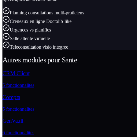
Planning consultations multi-praticiens
Creneaux en ligne Doctolib-like
Urgences vs planifies
Salle attente virtuelle
Teleconsultation visio integree
Autres modules pour
Sante
CRM Client
5
fonctionnalites
Compta
5
fonctionnalites
GenVault
6
fonctionnalites