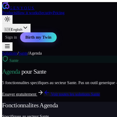
GENYOUS
Products
How it works
Security
Pricing
🇬🇧
English
Sign in
Birth my Twin
Solutions
/
Sante
/
Agenda
Sante
Agenda
pour
Sante
5
fonctionnalites specifiques au secteur
Sante
. Pas un outil generique 
Essayer gratuitement
Voir toutes les solutions
Sante
Fonctionnalites
Agenda
Specifiques au secteur
Sante