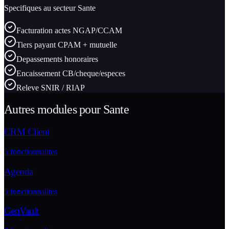
Specifiques au secteur
Sante
Facturation actes NGAP/CCAM
Tiers payant CPAM + mutuelle
Depassements honoraires
Encaissement CB/cheque/especes
Releve SNIR / RIAP
Autres modules pour
Sante
CRM Client
5
fonctionnalites
Agenda
5
fonctionnalites
GenVault