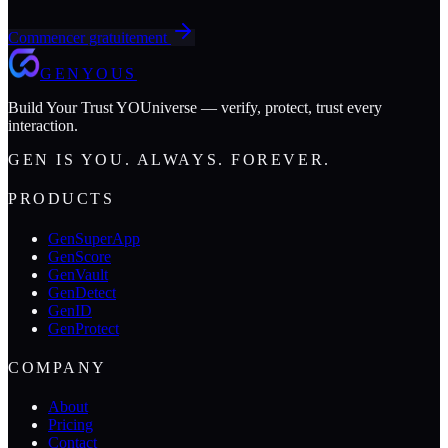
Commencer gratuitement
GENYOUS
Build Your Trust YOUniverse — verify, protect, trust every
interaction.
GEN IS YOU. ALWAYS. FOREVER.
PRODUCTS
GenSuperApp
GenScore
GenVault
GenDetect
GenID
GenProtect
COMPANY
About
Pricing
Contact