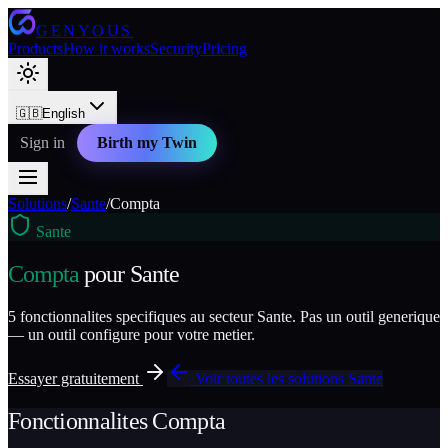
GENYOUS
Products
How it works
Security
Pricing
🇬🇧
English
Sign in
Birth my Twin
Solutions
/
Sante
/
Compta
Sante
Compta
pour
Sante
5
fonctionnalites specifiques au secteur
Sante
. Pas un outil generique
— un outil configure pour votre metier.
Essayer gratuitement
Voir toutes les solutions
Sante
Fonctionnalites
Compta