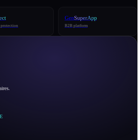
ect
Gen
SuperApp
 protection
B2B platform
ires.
E