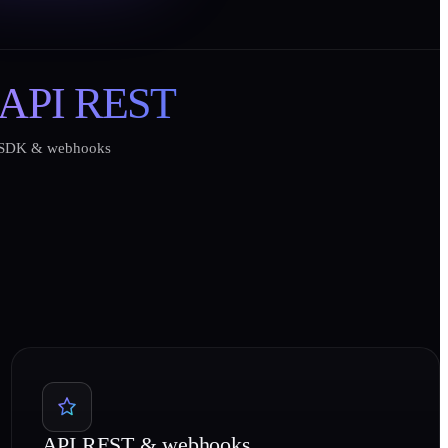
API REST
SDK & webhooks
API REST & webhooks