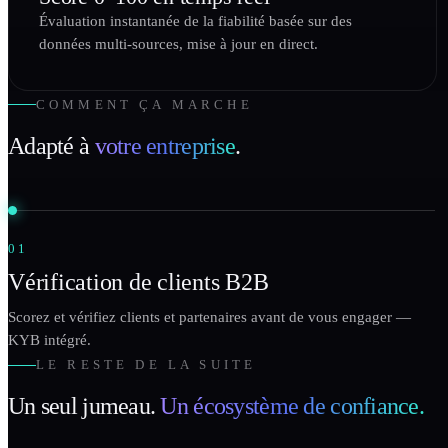
Évaluation instantanée de la fiabilité basée sur des
données multi-sources, mise à jour en direct.
COMMENT ÇA MARCHE
Adapté à
votre entreprise
.
01
Vérification de clients B2B
Scorez et vérifiez clients et partenaires avant de vous engager —
KYB intégré.
LE RESTE DE LA SUITE
Un seul jumeau.
Un écosystème de confiance.