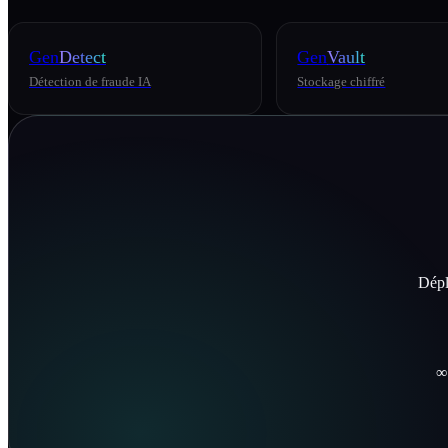
Gen
Detect
Gen
Vault
Détection de fraude IA
Stockage chiffré
Dépl