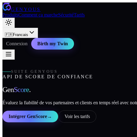
GENYOUS
Produits
Comment ça marche
Sécurité
Tarifs
🇫🇷
Francais
Connexion
Birth my Twin
SUITE GENYOUS
API DE SCORE DE CONFIANCE
Gen
Score
.
Évaluez la fiabilité de vos partenaires et clients en temps réel avec n
Intégrer GenScore
→
Voir les tarifs