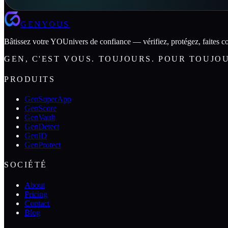
GENYOUS
Bâtissez votre YOUnivers de confiance — vérifiez, protégez, faites co
GEN, C'EST VOUS. TOUJOURS. POUR TOUJO
PRODUITS
GenSuperApp
GenScore
GenVault
GenDetect
GenID
GenProtect
SOCIÉTÉ
About
Pricing
Contact
Blog