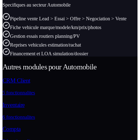
Specifiques au secteur
Automobile
Pipeline vente Lead > Essai > Offre > Negociation > Vente
Fiche vehicule marque/modele/km/prix/photos
Gestion essais routiers planning/PV
Reprises vehicules estimation/rachat
Financement et LOA simulation/dossier
Autres modules pour
Automobile
CRM Client
5
fonctionnalites
Inventaire
6
fonctionnalites
Compta