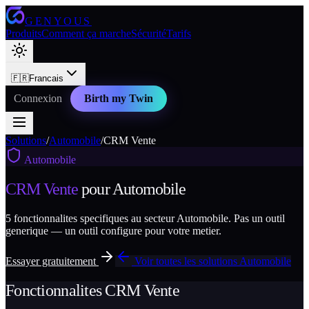
GENYOUS
Produits
Comment ça marche
Sécurité
Tarifs
🇫🇷
Francais
Connexion
Birth my Twin
Solutions
/
Automobile
/
CRM Vente
Automobile
CRM Vente
pour
Automobile
5
fonctionnalites specifiques au secteur
Automobile
. Pas un outil
generique — un outil configure pour votre metier.
Essayer gratuitement
Voir toutes les solutions
Automobile
Fonctionnalites
CRM Vente