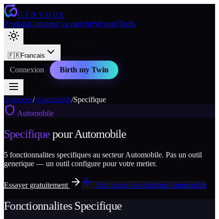
GENYOUS
Produits
Comment ça marche
Sécurité
Tarifs
🇫🇷
Francais
Connexion
Birth my Twin
Solutions
/
Automobile
/
Specifique
Automobile
Specifique
pour
Automobile
5
fonctionnalites specifiques au secteur
Automobile
. Pas un outil
generique — un outil configure pour votre metier.
Essayer gratuitement
Voir toutes les solutions
Automobile
Fonctionnalites
Specifique