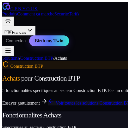
GENYOUS
Produits
Comment ça marche
Sécurité
Tarifs
🇫🇷
Francais
Connexion
Birth my Twin
Solutions
/
Construction BTP
/
Achats
Construction BTP
Achats
pour
Construction BTP
5
fonctionnalites specifiques au secteur
Construction BTP
. Pas un out
Essayer gratuitement
Voir toutes les solutions
Construction 
Fonctionnalites
Achats
Specifiques au secteur
Construction BTP