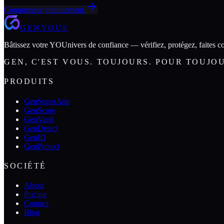
Commencer gratuitement
GENYOUS
Bâtissez votre YOUnivers de confiance — vérifiez, protégez, faites co
GEN, C'EST VOUS. TOUJOURS. POUR TOUJO
PRODUITS
GenSuperApp
GenScore
GenVault
GenDetect
GenID
GenProtect
SOCIÉTÉ
About
Pricing
Contact
Blog