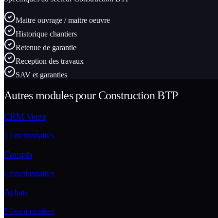
Maitre ouvrage / maitre oeuvre
Historique chantiers
Retenue de garantie
Reception des travaux
SAV et garanties
Autres modules pour
Construction BTP
CRM Vente
5
fonctionnalites
Compta
6
fonctionnalites
Achats
5
fonctionnalites