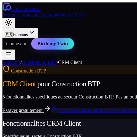
GENYOUS
Produits
Comment ça marche
Sécurité
Tarifs
🇫🇷
Francais
Connexion
Birth my Twin
Solutions
/
Construction BTP
/
CRM Client
Construction BTP
CRM Client
pour
Construction BTP
5
fonctionnalites specifiques au secteur
Construction BTP
. Pas un out
Essayer gratuitement
Voir toutes les solutions
Construction 
Fonctionnalites
CRM Client
Specifiques au secteur
Construction BTP