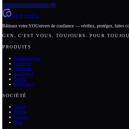
Commencer gratuitement
GENYOUS
Bâtissez votre YOUnivers de confiance — vérifiez, protégez, faites co
GEN, C'EST VOUS. TOUJOURS. POUR TOUJO
PRODUITS
GenSuperApp
GenScore
GenVault
GenDetect
GenID
GenProtect
SOCIÉTÉ
About
Pricing
Contact
Blog