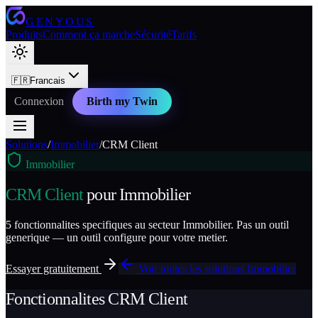
GENYOUS
Produits
Comment ça marche
Sécurité
Tarifs
🇫🇷
Francais
Connexion
Birth my Twin
Solutions
/
Immobilier
/
CRM Client
Immobilier
CRM Client
pour
Immobilier
5
fonctionnalites specifiques au secteur
Immobilier
. Pas un outil
generique — un outil configure pour votre metier.
Essayer gratuitement
Voir toutes les solutions
Immobilier
Fonctionnalites
CRM Client