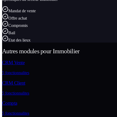
Mandat de vente
Offre achat
Compromis
Bail
Etat des lieux
Autres modules pour
Immobilier
CRM Vente
5
fonctionnalites
CRM Client
5
fonctionnalites
Compta
5
fonctionnalites