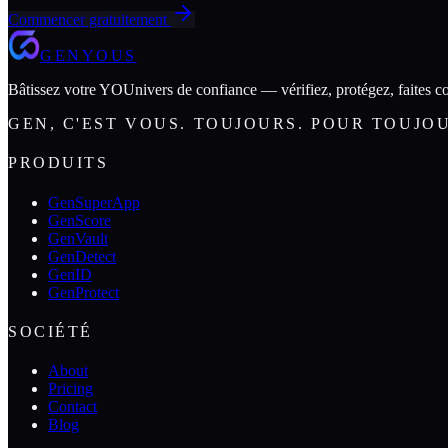
Commencer gratuitement
GENYOUS
Bâtissez votre YOUnivers de confiance — vérifiez, protégez, faites co
GEN, C'EST VOUS. TOUJOURS. POUR TOUJO
PRODUITS
GenSuperApp
GenScore
GenVault
GenDetect
GenID
GenProtect
SOCIÉTÉ
About
Pricing
Contact
Blog