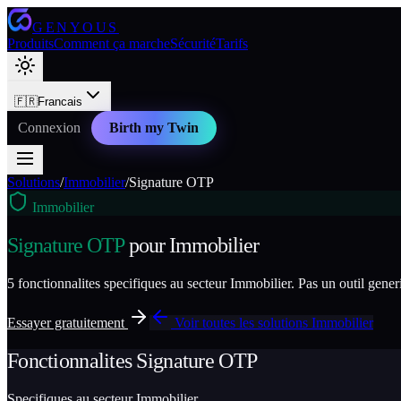
GENYOUS
Produits
Comment ça marche
Sécurité
Tarifs
🇫🇷
Francais
Connexion
Birth my Twin
Solutions
/
Immobilier
/
Signature OTP
Immobilier
Signature OTP
pour
Immobilier
5
fonctionnalites specifiques au secteur
Immobilier
. Pas un outil gene
Essayer gratuitement
Voir toutes les solutions
Immobilier
Fonctionnalites
Signature OTP
Specifiques au secteur
Immobilier