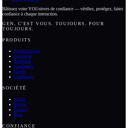
Bâtissez votre YOUnivers de confiance — vérifiez, protégez, faites
confiance à chaque interaction.
GEN, C'EST VOUS. TOUJOURS. POUR
TOUJOURS.
PRODUITS
GenSuperApp
GenScore
GenVault
GenDetect
GenID
GenProtect
SOCIÉTÉ
About
Pricing
Contact
Blog
CONFIANCE