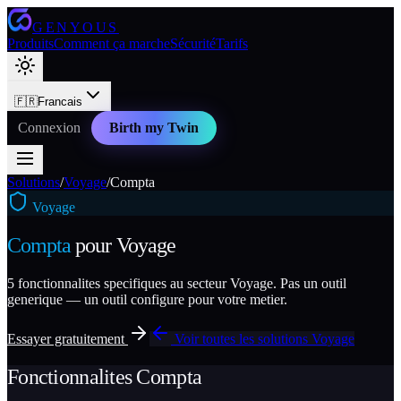
GENYOUS
Produits
Comment ça marche
Sécurité
Tarifs
🇫🇷
Francais
Connexion
Birth my Twin
Solutions
/
Voyage
/
Compta
Voyage
Compta
pour
Voyage
5
fonctionnalites specifiques au secteur
Voyage
. Pas un outil
generique — un outil configure pour votre metier.
Essayer gratuitement
Voir toutes les solutions
Voyage
Fonctionnalites
Compta