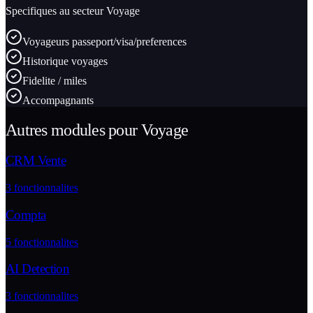
Specifiques au secteur
Voyage
Voyageurs passeport/visa/preferences
Historique voyages
Fidelite / miles
Accompagnants
Autres modules pour
Voyage
CRM Vente
3
fonctionnalites
Compta
5
fonctionnalites
AI Detection
3
fonctionnalites