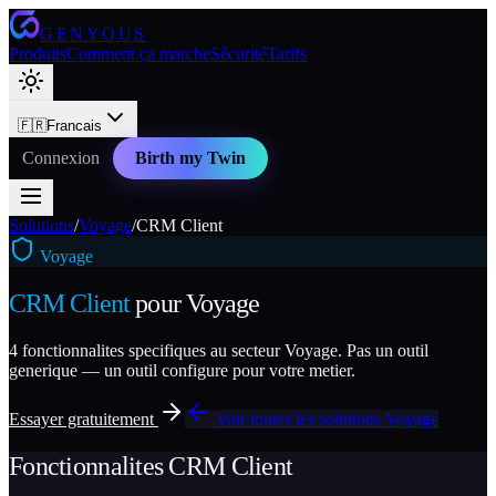
GENYOUS
Produits
Comment ça marche
Sécurité
Tarifs
🇫🇷
Francais
Connexion
Birth my Twin
Solutions
/
Voyage
/
CRM Client
Voyage
CRM Client
pour
Voyage
4
fonctionnalites specifiques au secteur
Voyage
. Pas un outil
generique — un outil configure pour votre metier.
Essayer gratuitement
Voir toutes les solutions
Voyage
Fonctionnalites
CRM Client