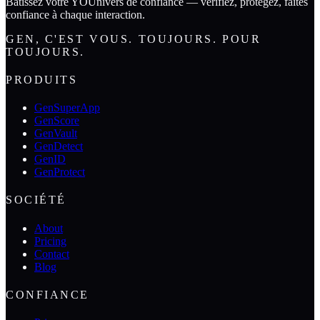
Bâtissez votre YOUnivers de confiance — vérifiez, protégez, faites
confiance à chaque interaction.
GEN, C'EST VOUS. TOUJOURS. POUR
TOUJOURS.
PRODUITS
GenSuperApp
GenScore
GenVault
GenDetect
GenID
GenProtect
SOCIÉTÉ
About
Pricing
Contact
Blog
CONFIANCE