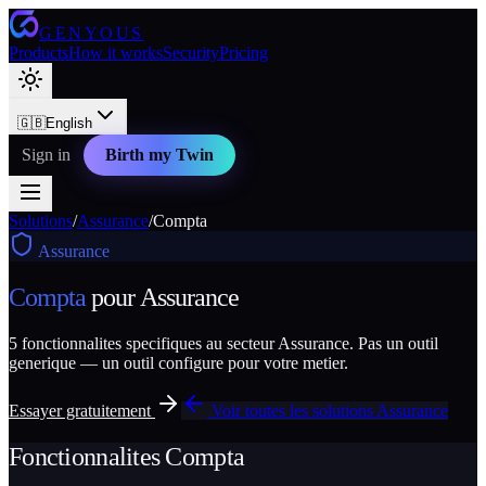
GENYOUS
Products
How it works
Security
Pricing
🇬🇧
English
Sign in
Birth my Twin
Solutions
/
Assurance
/
Compta
Assurance
Compta
pour
Assurance
5
fonctionnalites specifiques au secteur
Assurance
. Pas un outil
generique — un outil configure pour votre metier.
Essayer gratuitement
Voir toutes les solutions
Assurance
Fonctionnalites
Compta