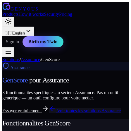
GENYOUS
Products
How it works
Security
Pricing
🇬🇧
English
Sign in
Birth my Twin
Solutions
/
Assurance
/
GenScore
Assurance
GenScore
pour
Assurance
3
fonctionnalites specifiques au secteur
Assurance
. Pas un outil
generique — un outil configure pour votre metier.
Essayer gratuitement
Voir toutes les solutions
Assurance
Fonctionnalites
GenScore