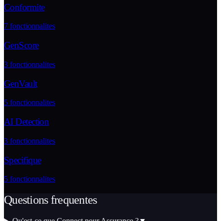
Conformite
7
fonctionnalites
GenScore
3
fonctionnalites
GenVault
5
fonctionnalites
AI Detection
3
fonctionnalites
Specifique
5
fonctionnalites
Questions frequentes
Qu'est-ce que Connect pour Assurance ?
▼