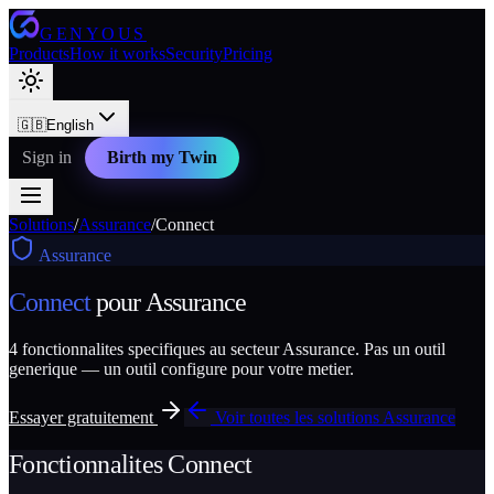
GENYOUS
Products
How it works
Security
Pricing
🇬🇧
English
Sign in
Birth my Twin
Solutions
/
Assurance
/
Connect
Assurance
Connect
pour
Assurance
4
fonctionnalites specifiques au secteur
Assurance
. Pas un outil
generique — un outil configure pour votre metier.
Essayer gratuitement
Voir toutes les solutions
Assurance
Fonctionnalites
Connect