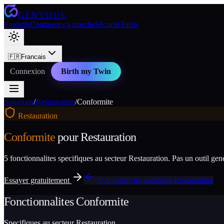
GENYOUS
Produits
Comment ça marche
Sécurité
Tarifs
🇫🇷
Francais
Connexion
Birth my Twin
Solutions
/
Restauration
/
Conformite
Restauration
Conformite
pour
Restauration
5
fonctionnalites specifiques au secteur
Restauration
. Pas un outil ge
Essayer gratuitement
Voir toutes les solutions
Restauration
Fonctionnalites
Conformite
Specifiques au secteur
Restauration