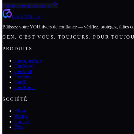
Commencer gratuitement
GENYOUS
Bâtissez votre YOUnivers de confiance — vérifiez, protégez, faites co
GEN, C'EST VOUS. TOUJOURS. POUR TOUJO
PRODUITS
GenSuperApp
GenScore
GenVault
GenDetect
GenID
GenProtect
SOCIÉTÉ
About
Pricing
Contact
Blog