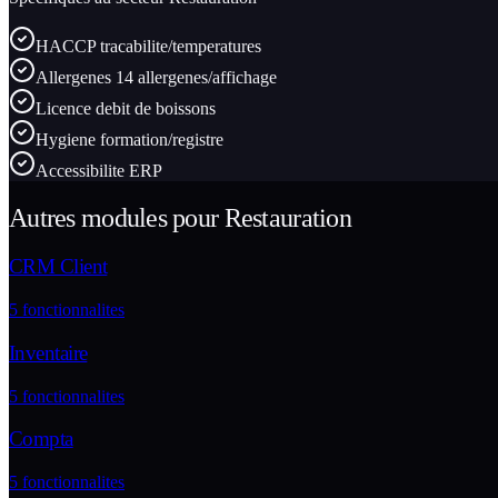
HACCP tracabilite/temperatures
Allergenes 14 allergenes/affichage
Licence debit de boissons
Hygiene formation/registre
Accessibilite ERP
Autres modules pour
Restauration
CRM Client
5
fonctionnalites
Inventaire
5
fonctionnalites
Compta
5
fonctionnalites