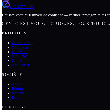
GENYOUS
Bâtissez votre YOUnivers de confiance — vérifiez, protégez, faites co
GEN, C'EST VOUS. TOUJOURS. POUR TOUJO
PRODUITS
GenSuperApp
GenScore
GenVault
GenDetect
GenID
GenProtect
SOCIÉTÉ
About
Pricing
Contact
Blog
CONFIANCE