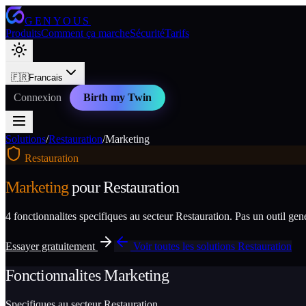
GENYOUS
Produits
Comment ça marche
Sécurité
Tarifs
🇫🇷
Francais
Connexion
Birth my Twin
Solutions
/
Restauration
/
Marketing
Restauration
Marketing
pour
Restauration
4
fonctionnalites specifiques au secteur
Restauration
. Pas un outil ge
Essayer gratuitement
Voir toutes les solutions
Restauration
Fonctionnalites
Marketing
Specifiques au secteur
Restauration