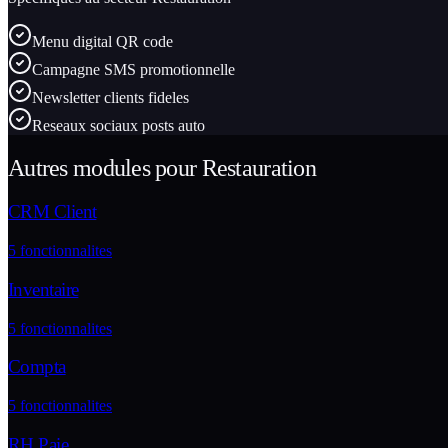
Menu digital QR code
Campagne SMS promotionnelle
Newsletter clients fideles
Reseaux sociaux posts auto
Autres modules pour
Restauration
CRM Client
5
fonctionnalites
Inventaire
5
fonctionnalites
Compta
5
fonctionnalites
RH Paie