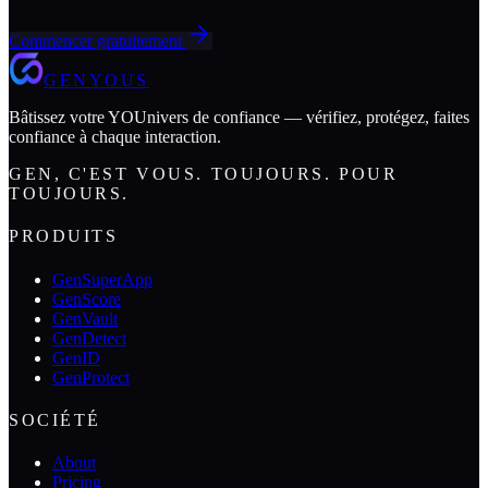
Commencer gratuitement
GENYOUS
Bâtissez votre YOUnivers de confiance — vérifiez, protégez, faites
confiance à chaque interaction.
GEN, C'EST VOUS. TOUJOURS. POUR
TOUJOURS.
PRODUITS
GenSuperApp
GenScore
GenVault
GenDetect
GenID
GenProtect
SOCIÉTÉ
About
Pricing