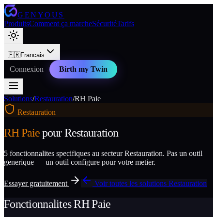
GENYOUS
Produits
Comment ça marche
Sécurité
Tarifs
🇫🇷
Francais
Connexion
Birth my Twin
Solutions
/
Restauration
/
RH Paie
Restauration
RH Paie
pour
Restauration
5
fonctionnalites specifiques au secteur
Restauration
. Pas un outil
generique — un outil configure pour votre metier.
Essayer gratuitement
Voir toutes les solutions
Restauration
Fonctionnalites
RH Paie